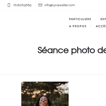
+618265689
info@lyciawalter.com
PARTICULIERS
EN
A PROPOS
ACCÈS
Séance photo de 