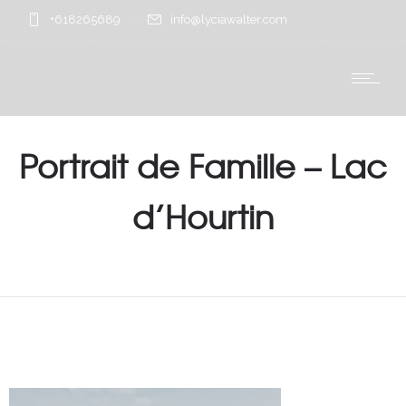
+618265689
info@lyciawalter.com
Portrait de Famille – Lac
d’Hourtin