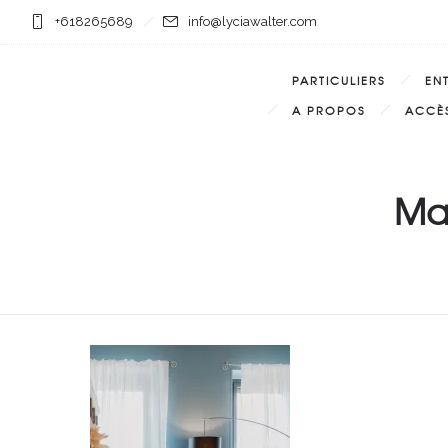
+618265689
info@lyciawalter.com
PARTICULIERS
EN
A PROPOS
ACCÈS
Ma