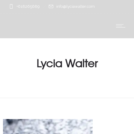
+618265689
info@lyciawalter.com
Lycia Walter