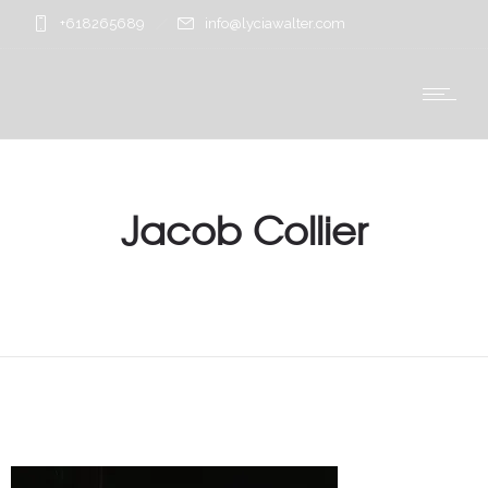
+618265689
info@lyciawalter.com
Jacob Collier