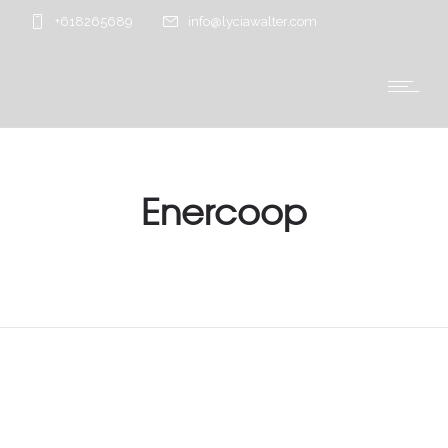
+618265689
info@lyciawalter.com
Enercoop