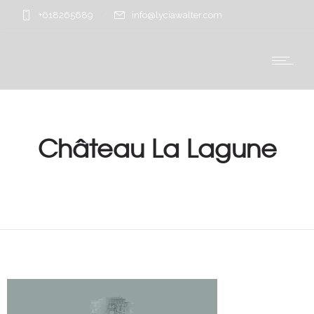
+618265689
info@lyciawalter.com
Château La Lagune