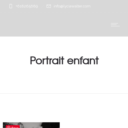
+618265689
info@lyciawalter.com
Portrait enfant
Save