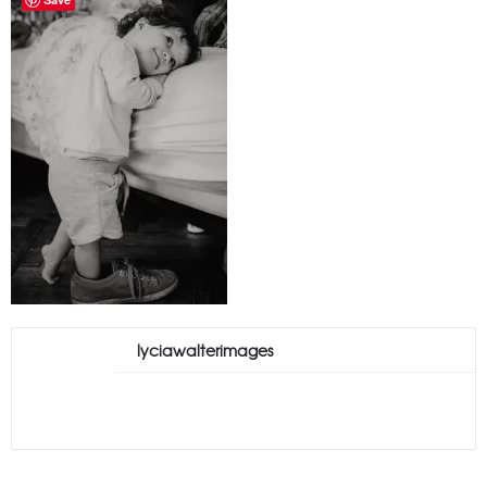
lyciawalterimages