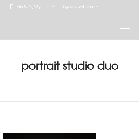
+618265689
info@lyciawalter.com
portrait studio duo