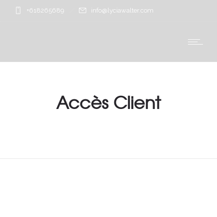
+618265689
info@lyciawalter.com
Accès Client