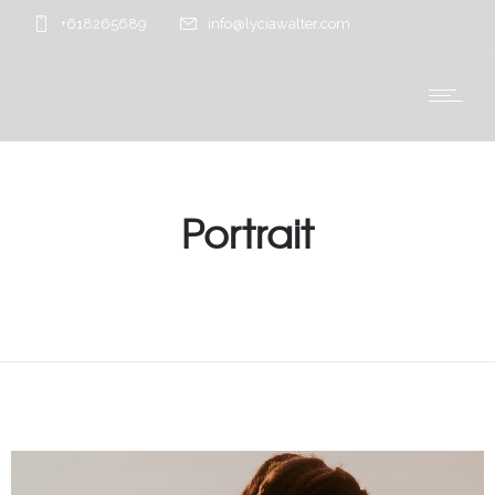
+618265689
info@lyciawalter.com
Portrait