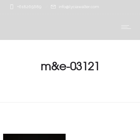
+618265689
info@lyciawalter.com
m&e-03121