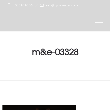
+618265689
info@lyciawalter.com
m&e-03328