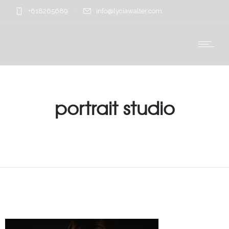
+618265689
info@lyciawalter.com
portrait studio