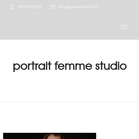
+618265689
info@lyciawalter.com
portrait femme studio