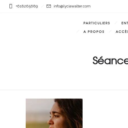
+618265689
info@lyciawalter.com
PARTICULIERS
EN
A PROPOS
ACCÈS
Séance