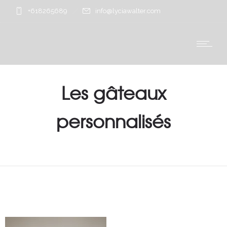
+618265689
info@lyciawalter.com
Les gâteaux
personnalisés