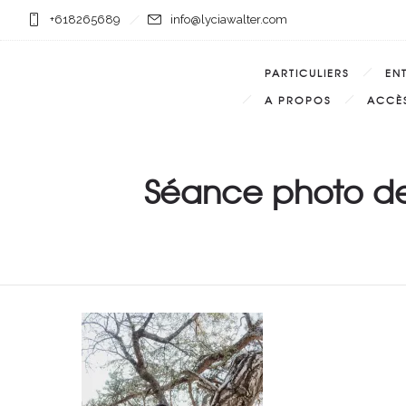
+618265689
info@lyciawalter.com
PARTICULIERS
EN
A PROPOS
ACCÈS
Séance photo de 