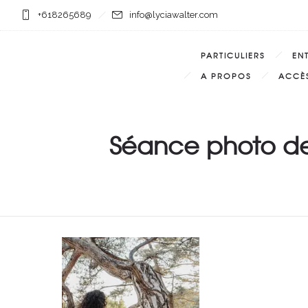
+618265689
info@lyciawalter.com
PARTICULIERS
EN
A PROPOS
ACCÈS
Séance photo de 