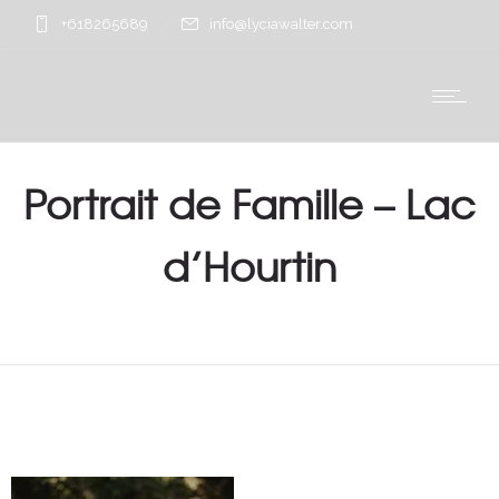
+618265689
info@lyciawalter.com
Portrait de Famille – Lac
d’Hourtin