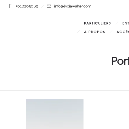
+618265689
info@lyciawalter.com
PARTICULIERS
EN
A PROPOS
ACCÈS
Por