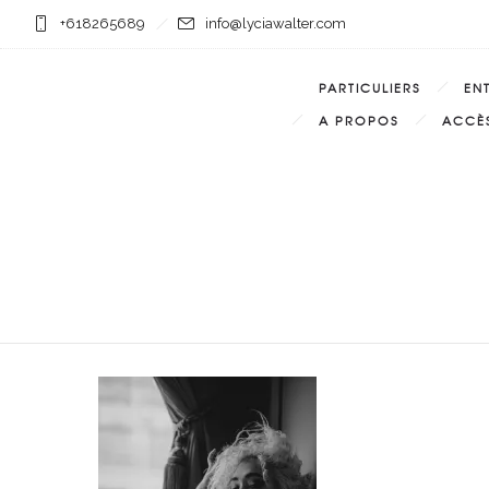
+618265689
info@lyciawalter.com
PARTICULIERS
EN
A PROPOS
ACCÈS