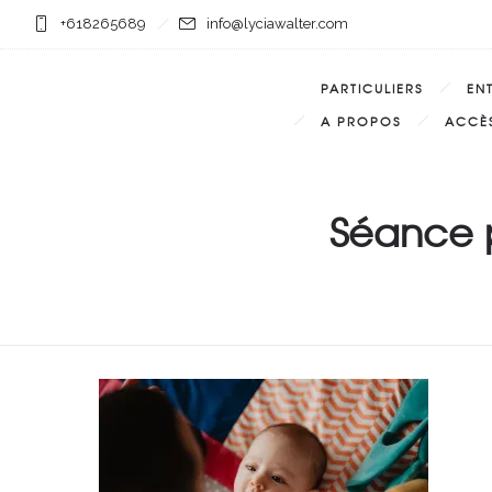
+618265689
info@lyciawalter.com
PARTICULIERS
EN
A PROPOS
ACCÈS
Séance p