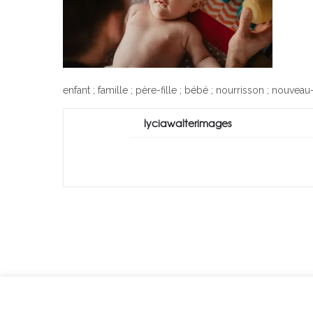
enfant ; famille ; père-fille ; bébé ; nourrisson ; nouveau
lyciawalterimages