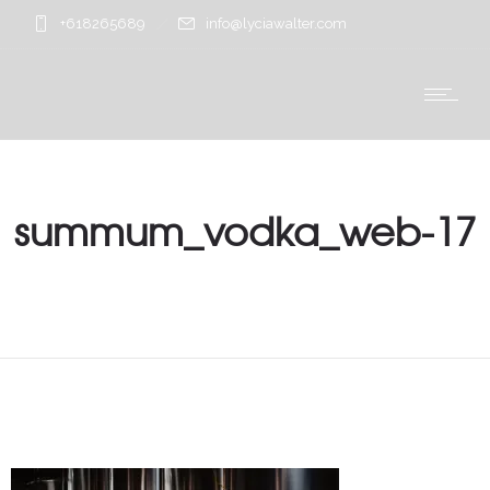
+618265689
info@lyciawalter.com
summum_vodka_web-17