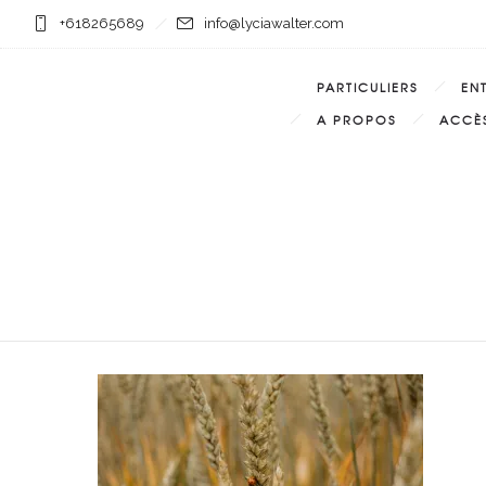
+618265689
info@lyciawalter.com
PARTICULIERS
EN
A PROPOS
ACCÈS