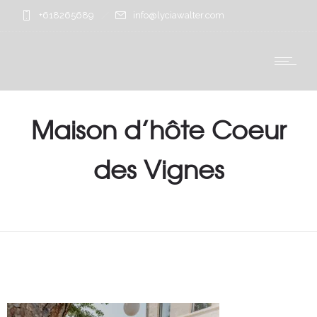
+618265689
info@lyciawalter.com
Maison d’hôte Coeur
des Vignes