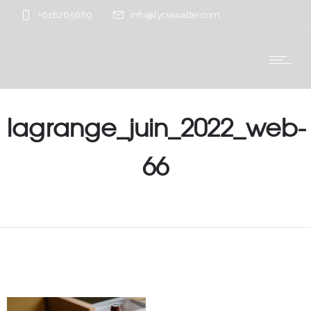
+618265689
info@lyciawalter.com
lagrange_juin_2022_web-
66