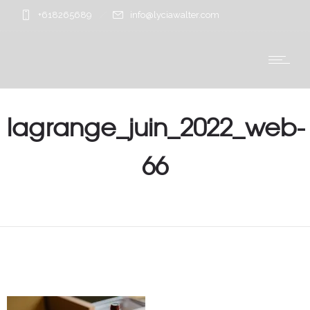
+618265689
info@lyciawalter.com
lagrange_juin_2022_web-
66