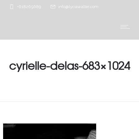
+618265689
info@lyciawalter.com
cyrielle-delas-683×1024