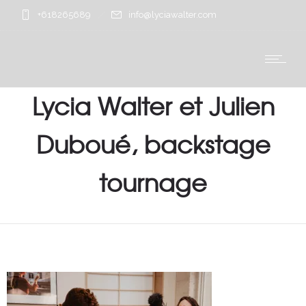
+618265689
info@lyciawalter.com
Lycia Walter et Julien
Duboué, backstage
tournage