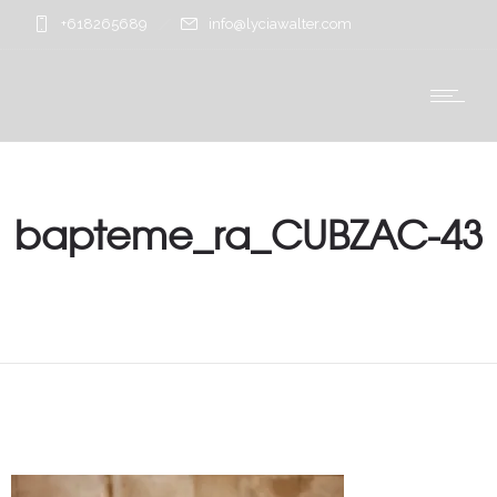
+618265689
info@lyciawalter.com
bapteme_ra_CUBZAC-43