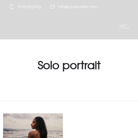
+618265689
info@lyciawalter.com
Solo portrait