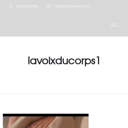
+618265689
info@lyciawalter.com
lavoixducorps1