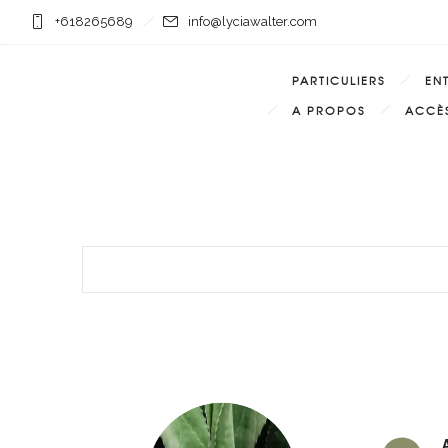
+618265689
info@lyciawalter.com
PARTICULIERS
EN
A PROPOS
ACCÈS