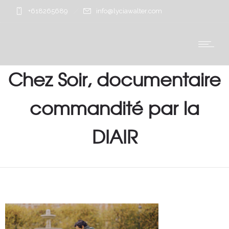
+618265689
info@lyciawalter.com
Chez Soir, documentaire
commandité par la
DIAIR