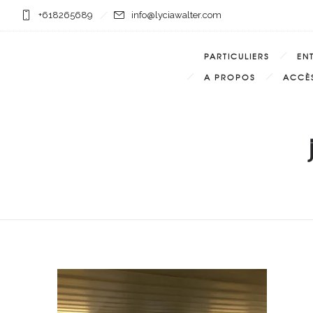
+618265689
info@lyciawalter.com
PARTICULIERS
EN
A PROPOS
ACCÈS