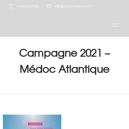
+618265689
info@lyciawalter.com
Campagne 2021 –
Médoc Atlantique