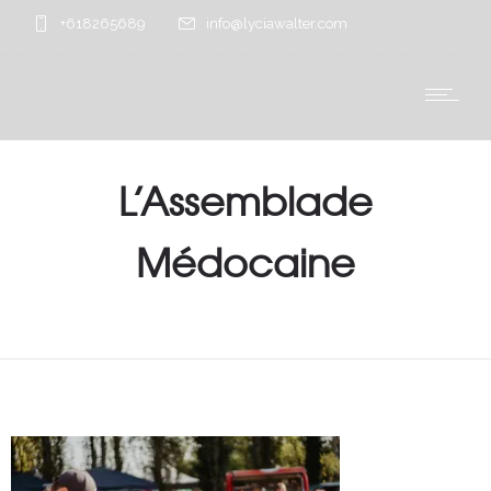
+618265689
info@lyciawalter.com
L’Assemblade
Médocaine