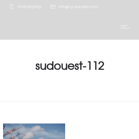
+618265689
info@lyciawalter.com
sudouest-112