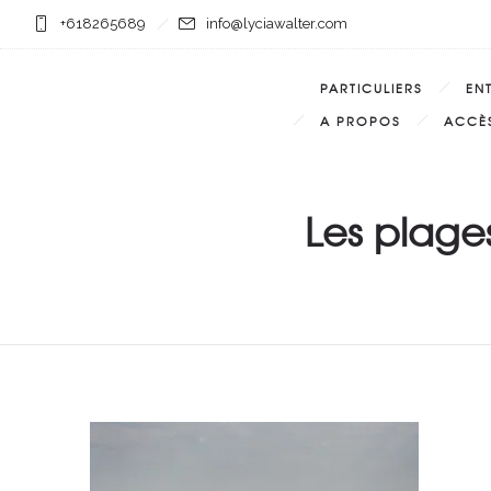
+618265689
info@lyciawalter.com
PARTICULIERS
EN
A PROPOS
ACCÈS
Les plages