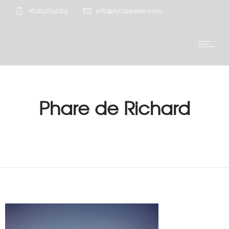
+618265689
info@lyciawalter.com
Phare de Richard