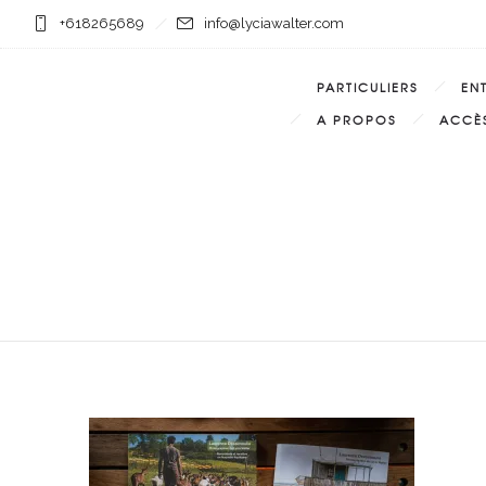
+618265689
info@lyciawalter.com
PARTICULIERS
EN
A PROPOS
ACCÈS