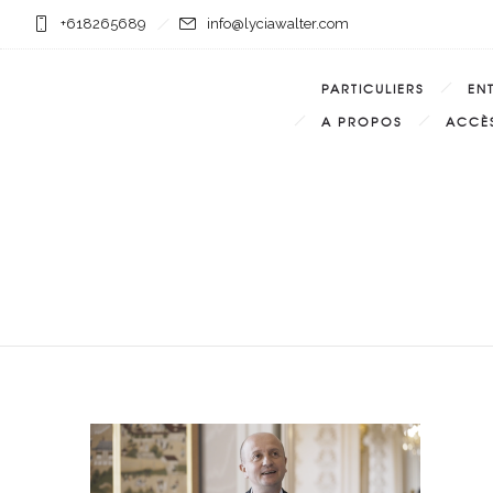
+618265689
info@lyciawalter.com
PARTICULIERS
EN
A PROPOS
ACCÈS