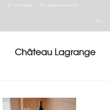
+618265689
info@lyciawalter.com
Château Lagrange