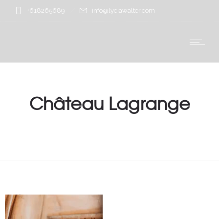
+618265689
info@lyciawalter.com
Château Lagrange