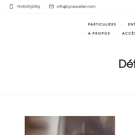
+618265689
info@lyciawalter.com
PARTICULIERS
EN
A PROPOS
ACCÈS
Dét