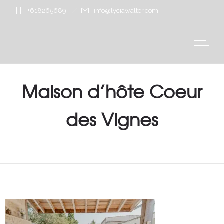
+618265689
info@lyciawalter.com
Maison d’hôte Coeur
des Vignes