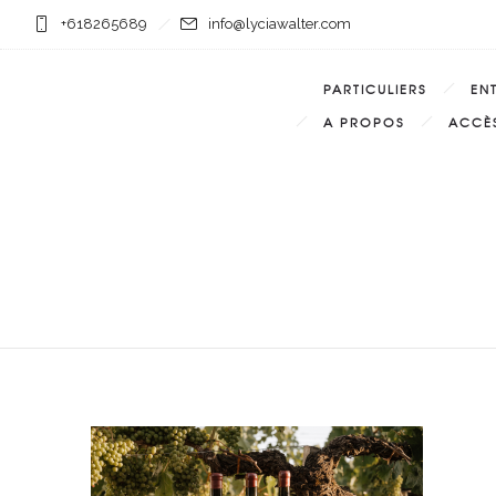
+618265689
info@lyciawalter.com
PARTICULIERS
EN
A PROPOS
ACCÈS