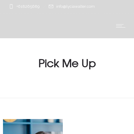
+618265689
info@lyciawalter.com
Pick Me Up