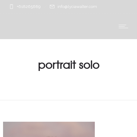
+618265689
info@lyciawalter.com
portrait solo